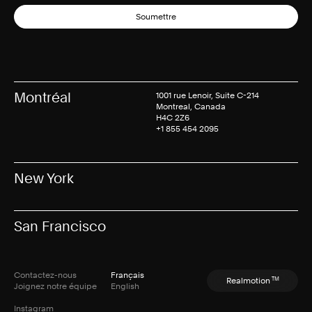
Soumettre
Montréal
1001 rue Lenoir, Suite C-214
Montreal, Canada
H4C 2Z6
+1 855 454 2095
New York
San Francisco
Contactez-nous
Français
TM
Realmotion
Joignez notre équipe
English
Instagram