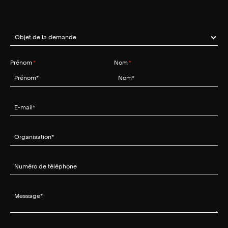
Objet de la demande
(requis)
*
Prénom
(requis)
*
Nom
(requis)
*
E-mail
(requis)
*
Organisation
(requis)
*
Numéro de téléphone
Message
(requis)
*